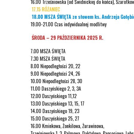
16.00 Trześniowska (od Świdnickiej do końca), Szarotk
17.15 RÓŻANIEC
18.00 MSZA ŚWIĘTA ze słowem ks. Andrzeja Gołęb
19.00-21.00 Czas indywidualnej modlitwy
ŚRODA – 29 PAŹDZIERNIKA 2025 R.
7.00 MSZA ŚWIĘTA
7.30 MSZA ŚWIĘTA
8.00 Niepodległości 20, 22
9.00 Niepodległości 24, 26
10.00 Niepodległości 28, 30
11.00 Daszyńskiego 2, 3, 3A
12.00 Daszyńskiego 11,12
13.00 Daszyńskiego 13, 15, 17
14.00 Daszyńskiego 19, 23
15.00 Daszyńskiego 25, 27
16.00 Kminkowa, Żonkilowa, Żurawinowa,
Trześniowska 1, 3, Palmowa, Daktylowa, Paprociowa, Lub