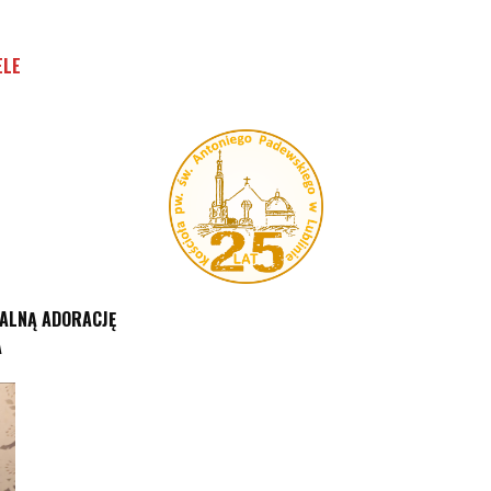
ELE
UALNĄ ADORACJĘ
A