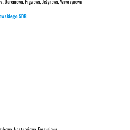
owa, Dereniowa, Pigwowa, Jeżynowa, Wawrzynowa
iowskiego SDB
czykowa, Nasturcjowa, Forsycjowa