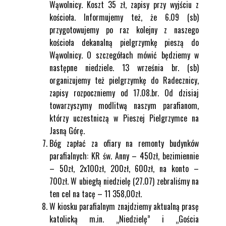
Wąwolnicy. Koszt 35 zł, zapisy przy wyjściu z
kościoła. Informujemy też, że 6.09 (sb)
przygotowujemy po raz kolejny z naszego
kościoła dekanalną pielgrzymkę pieszą do
Wąwolnicy. O szczegółach mówić będziemy w
następne niedziele. 13 września br. (sb)
organizujemy też pielgrzymkę do Radecznicy,
zapisy rozpoczniemy od 17.08.br. Od dzisiaj
towarzyszymy modlitwą naszym parafianom,
którzy uczestniczą w Pieszej Pielgrzymce na
Jasną Górę.
Bóg zapłać za ofiary na remonty budynków
parafialnych: KR św. Anny – 450zł, bezimiennie
– 50zł, 2x100zł, 200zł, 600zł, na konto –
700zł. W ubiegłą niedzielę (27.07) zebraliśmy na
ten cel na tacę – 11 358,00zł.
W kiosku parafialnym znajdziemy aktualną prasę
katolicką m.in. „Niedzielę” i „Gościa