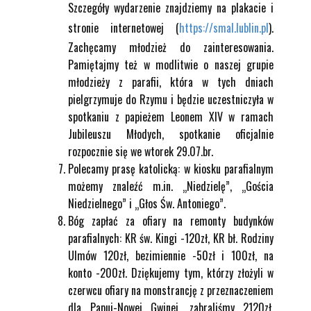
Szczegóły wydarzenie znajdziemy na plakacie i
stronie internetowej (
https://smal.lublin.pl
).
Zachęcamy młodzież do zainteresowania.
Pamiętajmy też w modlitwie o naszej grupie
młodzieży z parafii, która w tych dniach
pielgrzymuje do Rzymu i będzie uczestniczyła w
spotkaniu z papieżem Leonem XIV w ramach
Jubileuszu Młodych, spotkanie oficjalnie
rozpocznie się we wtorek 29.07.br.
Polecamy prasę katolicką: w kiosku parafialnym
możemy znaleźć m.in. „Niedzielę”, „Gościa
Niedzielnego” i „Głos Św. Antoniego”.
Bóg zapłać za ofiary na remonty budynków
parafialnych: KR św. Kingi -120zł, KR bł. Rodziny
Ulmów 120zł, bezimiennie -50zł i 100zł, na
konto -200zł. Dziękujemy tym, którzy złożyli w
czerwcu ofiary na monstrancję z przeznaczeniem
dla Papui-Nowej Gwinei, zabraliśmy 2120zł,