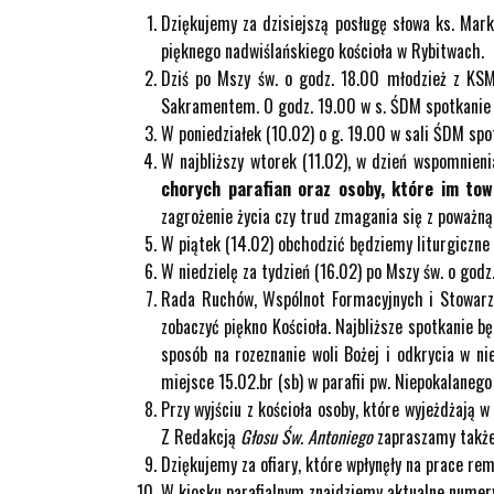
Dziękujemy za dzisiejszą posługę słowa ks. Mar
pięknego nadwiślańskiego kościoła w Rybitwach.
Dziś po Mszy św. o godz. 18.00 młodzież z KS
Sakramentem. O godz. 19.00 w s. ŚDM spotkanie 
W poniedziałek (10.02) o g. 19.00 w sali ŚDM sp
W najbliższy wtorek (11.02), w dzień wspomnie
chorych parafian oraz osoby, które im towa
zagrożenie życia czy trud zmagania się z poważn
W piątek (14.02) obchodzić będziemy liturgiczne
W niedzielę za tydzień (16.02) po Mszy św. o go
Rada Ruchów, Wspólnot Formacyjnych i Stowarzys
zobaczyć piękno Kościoła. Najbliższe spotkanie b
sposób na rozeznanie woli Bożej i odkrycia w ni
miejsce 15.02.br (sb) w parafii pw. Niepokalanego 
Przy wyjściu z kościoła osoby, które wyjeżdżają w
Z Redakcją
Głosu Św. Antoniego
zapraszamy także
Dziękujemy za ofiary, które wpłynęły na prace re
W kiosku parafialnym znajdziemy aktualne numery p