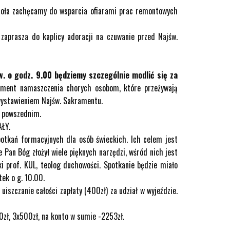
ścioła zachęcamy do wsparcia ofiarami prac remontowych
aprasza do kaplicy adoracji na czuwanie przed Najśw.
. o godz. 9.00 będziemy szczególnie modlić się za
rament namaszczenia chorych osobom, które przeżywają
 wystawieniem Najśw. Sakramentu.
u powszednim.
AŁY.
potkań formacyjnych dla osób świeckich. Ich celem jest
 Pan Bóg złożył wiele pięknych narzędzi, wśród nich jest
ki prof. KUL, teolog duchowości. Spotkanie będzie miało
tek o g. 10.00.
uiszczanie całości zapłaty (400zł) za udział w wyjeździe.
0zł, 3x500zł, na konto w sumie -2253zł.