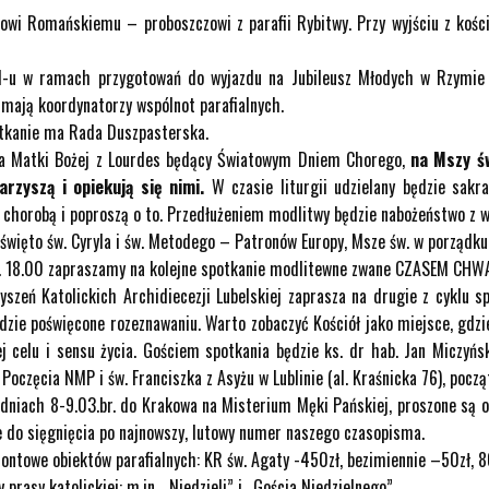
kowi Romańskiemu – proboszczowi z parafii Rybitwy. Przy wyjściu z ko
M-u w ramach przygotowań do wyjazdu na Jubileusz Młodych w Rzymie z
mają koordynatorzy wspólnot parafialnych.
otkanie ma Rada Duszpasterska.
nia Matki Bożej z Lourdes będący Światowym Dniem Chorego,
na Mszy św
rzyszą i opiekują się nimi.
W czasie liturgii udzielany będzie sak
ą chorobą i poproszą o to. Przedłużeniem modlitwy będzie nabożeństwo z
 święto św. Cyryla i św. Metodego – Patronów Europy, Msze św. w porządk
dz. 18.00 zapraszamy na kolejne spotkanie modlitewne zwane CZASEM CHW
zeń Katolickich Archidiecezji Lubelskiej zaprasza na drugie z cyklu s
ędzie poświęcone rozeznawaniu. Warto zobaczyć Kościół jako miejsce, gdzie
ej celu i sensu życia. Gościem spotkania będzie ks. dr hab. Jan Miczyńs
Poczęcia NMP i św. Franciszka z Asyżu w Lublinie (al. Kraśnicka 76), począ
 dniach 8-9.03.br. do Krakowa na Misterium Męki Pańskiej, proszone są o 
 do sięgnięcia po najnowszy, lutowy numer naszego czasopisma.
montowe obiektów parafialnych: KR św. Agaty -450zł, bezimiennie –50zł, 8
rasy katolickiej: m.in. „Niedzieli” i „Gościa Niedzielnego”.