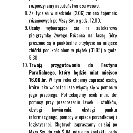
rozpoczynamy nabożeństwa czerwcowe.
Za tydzień w niedzielę (2.06) zmiana tajemnic
różańcowych po Mszy Św. o godz. 12.00.
Osoby wybierające się na autokarową
pielgrzymkę Żywego Różańca na Jasną Górę
proszone są o punktualne przybycie na miejsce
zbiórki pod kościołem w piątek (31.05) o godz.
5.30.
Trwają przygotowania do Festynu
Parafialnego, który będzie miał miejsce
16.06.br.
W tym roku chcemy zaprosić osoby,
które jako wolontariusze włączą się w pomoc w
jego przebiegu. Potrzebujemy osób m.in. do:
pomocy przy przenoszeniu ławek i stolików,
obsługi kawiarenki, obsługi punktu
informacyjnego, pomocy w opiece porządkowej i
logistycznej. Chętnych zapraszamy dzisiaj po
Mszy Św. do sali ŚDM, gdzie do kontaktu będą