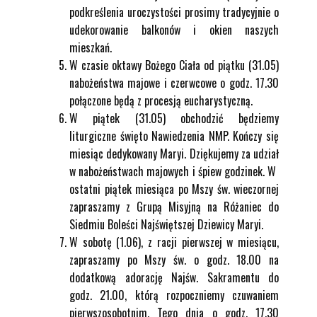
podkreślenia uroczystości prosimy tradycyjnie o
udekorowanie balkonów i okien naszych
mieszkań.
W czasie oktawy Bożego Ciała od piątku (31.05)
nabożeństwa majowe i czerwcowe o godz. 17.30
połączone będą z procesją eucharystyczną.
W piątek (31.05) obchodzić będziemy
liturgiczne święto Nawiedzenia NMP. Kończy się
miesiąc dedykowany Maryi. Dziękujemy za udział
w nabożeństwach majowych i śpiew godzinek. W
ostatni piątek miesiąca po Mszy św. wieczornej
zapraszamy z Grupą Misyjną na Różaniec do
Siedmiu Boleści Najświętszej Dziewicy Maryi.
W sobotę (1.06), z racji pierwszej w miesiącu,
zapraszamy po Mszy św. o godz. 18.00 na
dodatkową adorację Najśw. Sakramentu do
godz. 21.00, którą rozpoczniemy czuwaniem
pierwszosobotnim. Tego dnia o godz. 17.30