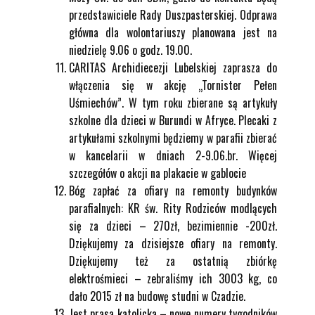
przedstawiciele Rady Duszpasterskiej. Odprawa
główna dla wolontariuszy planowana jest na
niedzielę 9.06 o godz. 19.00.
CARITAS Archidiecezji Lubelskiej zaprasza do
włączenia się w akcję „Tornister Pełen
Uśmiechów”. W tym roku zbierane są artykuły
szkolne dla dzieci w Burundi w Afryce. Plecaki z
artykułami szkolnymi będziemy w parafii zbierać
w kancelarii w dniach 2-9.06.br. Więcej
szczegółów o akcji na plakacie w gablocie
Bóg zapłać za ofiary na remonty budynków
parafialnych: KR św. Rity Rodziców modlących
się za dzieci – 270zł, bezimiennie -200zł.
Dziękujemy za dzisiejsze ofiary na remonty.
Dziękujemy też za ostatnią zbiórkę
elektrośmieci – zebraliśmy ich 3003 kg, co
dało 2015 zł na budowę studni w Czadzie.
Jest prasa katolicka – nowe numery tygodników