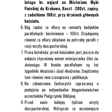
lutego br. wyjazd na Misterium Męki
Pańskiej do Krakowa. Koszt -200zł, zapisy,
z zadatkiem 100zł, przy drzwiach głównych
kościoła.
Bóg zapłać za ofiary na remonty budynków
parafialnych: bezimiennie – 100zł. Dziękujemy
również za ofiary składane na potrzeby parafii z
racji wizyty duszpasterskiej.
Prasa katolicka: przed kościołem jest jeszcze do
nabycia styczniowy numer miesięcznika
Głos św.
Antoniego.
W kiosku parafialnym są też
tygodniki
Niedziela
i
Gość Niedzielny
. Znajdziemy
tam również inne czasopisma i publikacje.
Na zakończenie Eucharystii zapraszamy o
podejście po indywidualne błogosławieństwo
uczestników Pielgrzymki Biblijnej.
Przed nami kolejny tydzień wizyty
duszpasterskiej. Wdzięczni za wcześniejsze