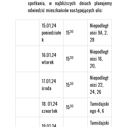
spotkania, w najbliższych dniach planujemy
odwiedzić mieszkańców następujących ulic:
15.01.24
Niepodległ
30
poniedziałe
15
ości 9A, 2,
k
28
Niepodległ
16.01.24
30
15
ości 16,
wtorek
20,
Niepodległ
17.01.24
30
15
ości 22,
środa
24, 26
18. 01.24
Tumidajski
30
15
czwartek
ego 4, 6
Tumidajski
19.01.24