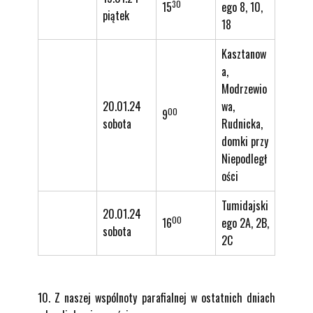
30
15
ego 8, 10,
piątek
18
Kasztanow
a,
Modrzewio
20.01.24
wa,
00
9
sobota
Rudnicka,
domki przy
Niepodległ
ości
Tumidajski
20.01.24
00
16
ego 2A, 2B,
sobota
2C
10. Z naszej wspólnoty parafialnej w ostatnich dniach