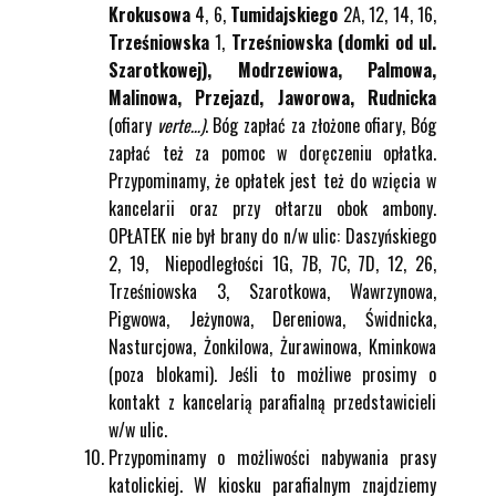
Krokusowa
4, 6,
Tumidajskiego
2A, 12, 14, 16,
Trześniowska
1,
Trześniowska (domki od ul.
Szarotkowej), Modrzewiowa, Palmowa,
Malinowa, Przejazd, Jaworowa, Rudnicka
(ofiary
verte…)
. Bóg zapłać za złożone ofiary, Bóg
zapłać też za pomoc w doręczeniu opłatka.
Przypominamy, że opłatek jest też do wzięcia w
kancelarii oraz przy ołtarzu obok ambony.
OPŁATEK nie był brany do n/w ulic: Daszyńskiego
2, 19, Niepodległości 1G, 7B, 7C, 7D, 12, 26,
Trześniowska 3, Szarotkowa, Wawrzynowa,
Pigwowa, Jeżynowa, Dereniowa, Świdnicka,
Nasturcjowa, Żonkilowa, Żurawinowa, Kminkowa
(poza blokami). Jeśli to możliwe prosimy o
kontakt z kancelarią parafialną przedstawicieli
w/w ulic.
Przypominamy o możliwości nabywania prasy
katolickiej. W kiosku parafialnym znajdziemy