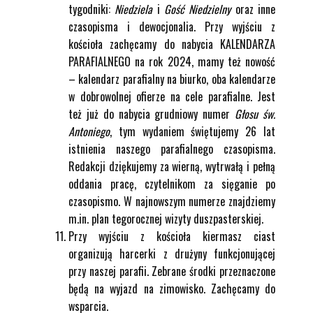
tygodniki:
Niedziela
i
Gość Niedzielny
oraz inne
czasopisma i dewocjonalia. Przy wyjściu z
kościoła zachęcamy do nabycia KALENDARZA
PARAFIALNEGO na rok 2024, mamy też nowość
– kalendarz parafialny na biurko, oba kalendarze
w dobrowolnej ofierze na cele parafialne. Jest
też już do nabycia grudniowy numer
Głosu św.
Antoniego
, tym wydaniem świętujemy 26 lat
istnienia naszego parafialnego czasopisma.
Redakcji dziękujemy za wierną, wytrwałą i pełną
oddania pracę, czytelnikom za sięganie po
czasopismo. W najnowszym numerze znajdziemy
m.in. plan tegorocznej wizyty duszpasterskiej.
Przy wyjściu z kościoła kiermasz ciast
organizują harcerki z drużyny funkcjonującej
przy naszej parafii. Zebrane środki przeznaczone
będą na wyjazd na zimowisko. Zachęcamy do
wsparcia.