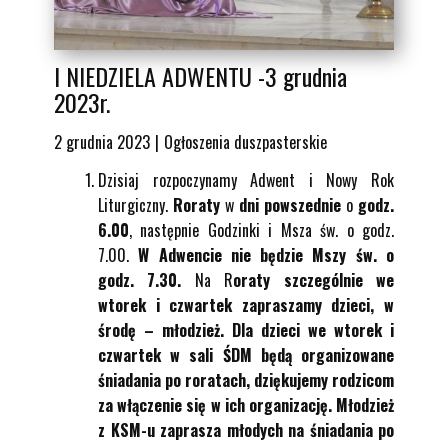
I NIEDZIELA ADWENTU -3 grudnia
2023r.
2 grudnia 2023
Ogłoszenia duszpasterskie
Dzisiaj rozpoczynamy Adwent i Nowy Rok
Liturgiczny.
Roraty
w
dni powszednie
o
godz.
6.00
, następnie Godzinki i Msza św. o godz.
7.00.
W Adwencie nie będzie Mszy św. o
godz. 7.30.
Na R
oraty szczególnie we
wtorek i czwartek zapraszamy dzieci, w
środę – młodzież. Dla dzieci we wtorek i
czwartek w sali ŚDM będą organizowane
śniadania po roratach, dziękujemy rodzicom
za włączenie się w ich organizację. Młodzież
z KSM-u zaprasza młodych na śniadania po