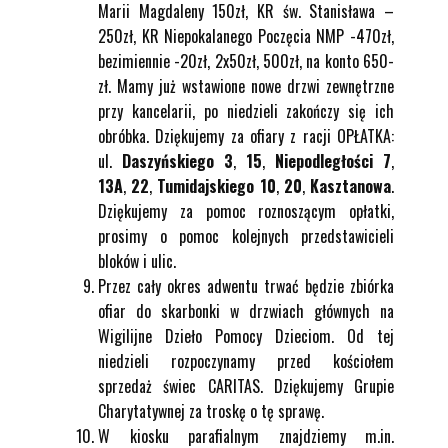
Marii Magdaleny 150zł, KR św. Stanisława –
250zł, KR Niepokalanego Poczęcia NMP -470zł,
bezimiennie -20zł, 2x50zł, 500zł, na konto 650-
zł. Mamy już wstawione nowe drzwi zewnętrzne
przy kancelarii, po niedzieli zakończy się ich
obróbka. Dziękujemy za ofiary z racji OPŁATKA:
ul.
Daszyńskiego 3
,
15
,
Niepodległości 7
,
13A
,
22
,
Tumidajskiego 10
,
20
,
Kasztanowa
.
Dziękujemy za pomoc roznoszącym opłatki,
prosimy o pomoc kolejnych przedstawicieli
bloków i ulic.
Przez cały okres adwentu trwać będzie zbiórka
ofiar do skarbonki w drzwiach głównych na
Wigilijne Dzieło Pomocy Dzieciom. Od tej
niedzieli rozpoczynamy przed kościołem
sprzedaż świec CARITAS. Dziękujemy Grupie
Charytatywnej za troskę o tę sprawę.
W kiosku parafialnym znajdziemy m.in.